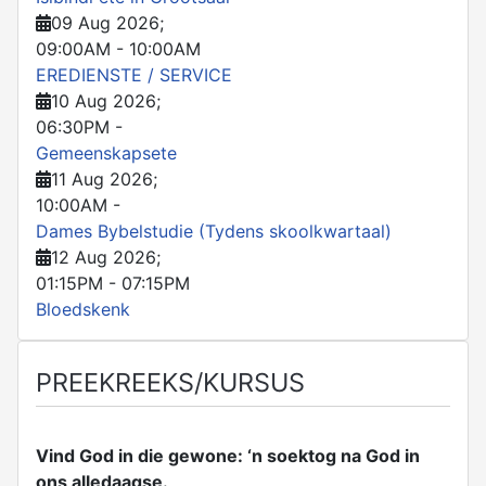
09 Aug 2026
;
09:00AM
-
10:00AM
EREDIENSTE / SERVICE
10 Aug 2026
;
06:30PM
-
Gemeenskapsete
11 Aug 2026
;
10:00AM
-
Dames Bybelstudie (Tydens skoolkwartaal)
12 Aug 2026
;
01:15PM
-
07:15PM
Bloedskenk
PREEKREEKS/KURSUS
Vind God in die gewone: ‘n soektog na God in
ons alledaagse.