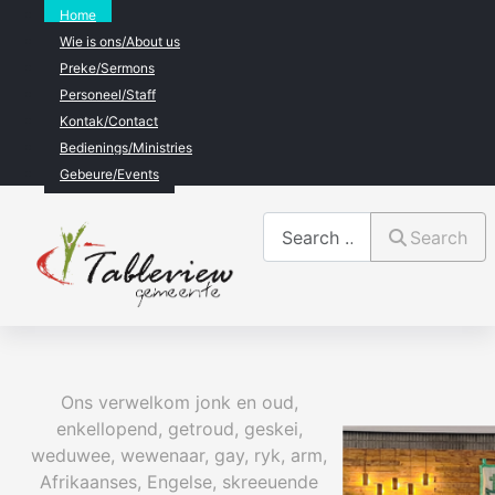
Home
Wie is ons/About us
Preke/Sermons
Personeel/Staff
Kontak/Contact
Bedienings/Ministries
Gebeure/Events
Search
Search
Ons verwelkom jonk en oud,
enkellopend, getroud, geskei,
weduwee, wewenaar, gay, ryk, arm,
Afrikaanses, Engelse, skreeuende