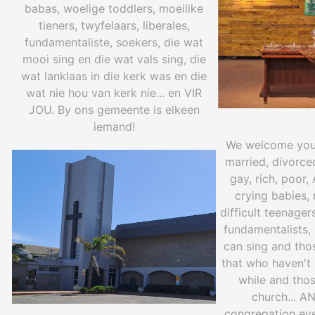
babas, woelige toddlers, moeilike
tieners, twyfelaars, liberales,
fundamentaliste, soekers, die wat
mooi sing en die wat vals sing, die
wat lanklaas in die kerk was en die
wat nie hou van kerk nie... en VIR
JOU. By ons gemeente is elkeen
iemand!
We welcome youn
married, divorce
gay, rich, poor, 
crying babies, 
difficult teenagers
fundamentalists, 
can sing and tho
that who haven't 
while and thos
church... A
congregation ev